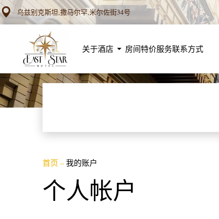
乌兹别克斯坦,撒马尔罕,米尔佐街34号
关于酒店
房间
特价
服务
联系方式
首页
–
我的账户
个人帐户