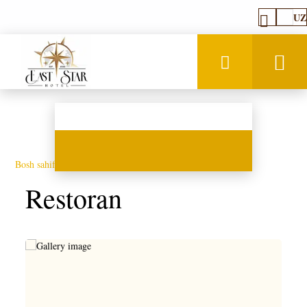
UZ
Bosh sahifa
–
Mehmonxona haqida
–
Restoran
Restoran