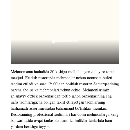
Mehmonxona hududida 80 kishiga mo'ljallangan qulay restoran
mavjud. Ertalab restoranda mehmonlar uchun nonushta bufeti
taqdim etiladi va soat 12: 00 dan boshlab restoran Samarqandning
barcha aholisi va mehmonlari uchun ochiq. Mehmonlarimiz
an'anaviy o'zbek oshxonasidan tortib jahon oshxonasining eng
nafis taomlarigacha bo'lgan taklif etilayotgan taomlarning
hashamatli assortimentidan bahramand bo'lishlari mumkin.
Restoranning professional xodimlari har doim mehmonlarga keng
bar xaritasida ovqat tanlashda ham, ichimliklar tanlashda ham
yordam berishga tayyor.