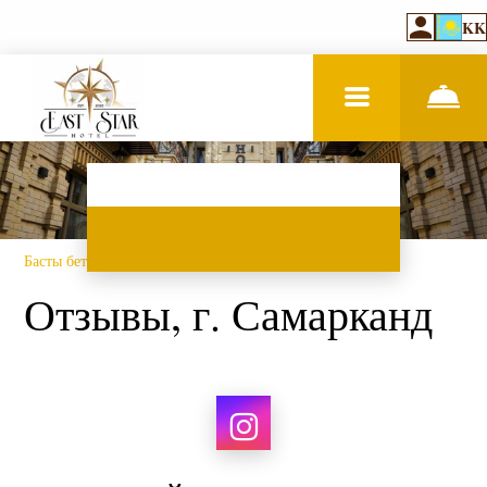
KK
Басты бет
–
Қонақ үйі туралы
–
Пікірлер
Отзывы, г. Самарканд