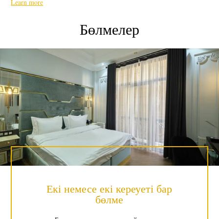
Learn more
Сіздің демалысыңызды жағымды эмоциялармен және ұмытылмас
тәжірибелермен толтырады.East Star қонақ үйіндегі нөмірлерді ең
Бөлмелер
жақсы тарифтер бойынша Сайтта брондаңыз!East Star Hotel-
Самарқанд қаласы халықаралық әуежайының жанында, сондай-ақ
теміржол вокзалына жақын орналасқан ең жақын үлкен қонақ үй.
Қонақ үй нөмірлерінің жалпы саны-23. Әрбір қонақ өзінің жеке
қалауына қарай, жайлы, талғаммен безендірілген стандартты
бөлмеден бастап, сәнді "Согпег Suite" - ке дейін өзіне сәйкес
бөлмені таңдай алады. Сондай-ақ, East Star Hotel отбасылық
"Family", "Deluxe" және "Luxe"нөмірлерін ұсынады. Барлық
бөлмелер, санатына қарамастан, заманауи қызмет көрсету
стандарттарына сәйкес жабдықталған: әрқайсысында ванна немесе
душ бар заманауи ванна бөлмесі, жалпақ экранды теледидар,
телефон, Тоңазытқыш, сейф, монша керек-жарақтары және т. б.
бар.
Екі немесе екі кереуеті бар
бөлме