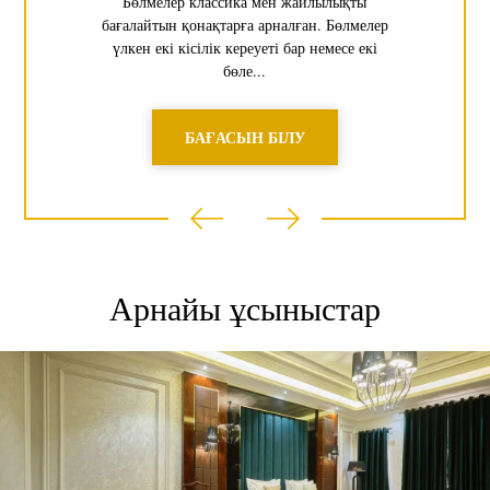
Бөлмелер классика мен жайлылықты
бағалайтын қонақтарға арналған. Бөлмелер
үлкен екі кісілік кереуеті бар немесе екі
бөле...
БАҒАСЫН БІЛУ
Арнайы ұсыныстар