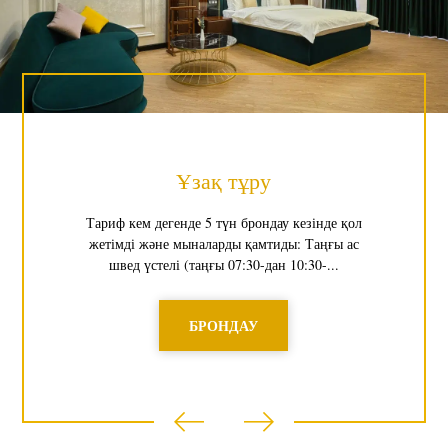
Ұзақ тұру
Тариф кем дегенде 5 түн брондау кезінде қол
жетімді және мыналарды қамтиды: Таңғы ас
швед үстелі (таңғы 07:30-дан 10:30-...
БРОНДАУ