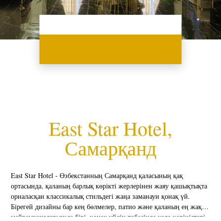
East Star Hotel,
Самарқанд
East Star Hotel - Өзбекстанның Самарқанд қаласының қақ
ортасында, қаланың барлық көрікті жерлерінен жаяу қашықтықта
орналасқан классикалық стильдегі жаңа заманауи қонақ үй.
Бірегей дизайны бар кең бөлмелер, патио және қаланың ең жақсы
мейрамханаларының бірі, қонақ үйдің төбесінде қала көріністері