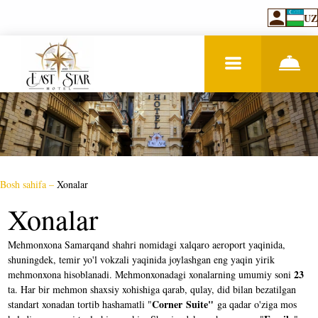
UZ
Bosh sahifa
–
Xonalar
Xonalar
Mehmonxona Samarqand shahri nomidagi xalqaro aeroport yaqinida,
shuningdek, temir yo'l vokzali yaqinida joylashgan eng yaqin yirik
23
mehmonxona hisoblanadi. Mehmonxonadagi xonalarning umumiy soni
ta. Har bir mehmon shaxsiy xohishiga qarab, qulay, did bilan bezatilgan
Corner Suite"
standart xonadan tortib hashamatli "
ga qadar o'ziga mos