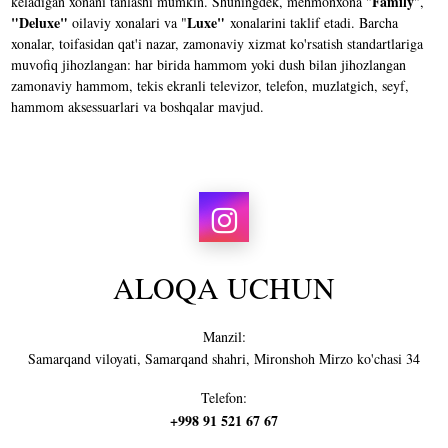
Family
keladigan xonani tanlashi mumkin. Shuningdek, mehmonxona "
",
"
Deluxe"
Luxe"
oilaviy xonalari va "
xonalarini taklif
etadi. Barcha
xonalar, toifasidan qat'i nazar, zamonaviy xizmat ko'rsatish standartlariga
muvofiq jihozlangan: har birida hammom yoki dush bilan jihozlangan
zamonaviy hammom, tekis ekranli televizor, telefon, muzlatgich, seyf,
hammom aksessuarlari va boshqalar mavjud.
ALOQA UCHUN
Manzil:
Samarqand viloyati, Samarqand shahri, Mironshoh Mirzo ko'chasi 34
Telefon:
+998 91 521 67 67